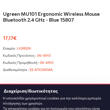
Ugreen MU101 Ergonomic Wireless Mouse
Bluetooth 2.4 GHz - Blue 15807
17,17€
Εταιρία :
UGREEN
Κωδικός Προϊόντος :
06-4910
Κωδικός Προμηθευτή :
06-4910
Διαθεσιμότητα :
ΣΕ ΑΠΟΘΕΜΑ
Ποσότητα
Διαχείριση Ιδιωτικότητας
Η ιστοσελίδα χρησιμοποιεί cookies για την καλύτερη εμπειρία
πλοήγησης των χρηστών.
Τα απαραίτητα cookies για τη λειτουργία του ιστοτόπου είναι