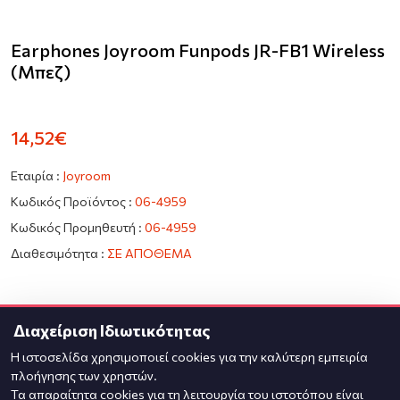
Earphones Joyroom Funpods JR-FB1 Wireless
(μπεζ)
14,52€
Εταιρία :
Joyroom
Κωδικός Προϊόντος :
06-4959
Κωδικός Προμηθευτή :
06-4959
Διαθεσιμότητα :
ΣΕ ΑΠΟΘΕΜΑ
Ποσότητα
Διαχείριση Ιδιωτικότητας
Η ιστοσελίδα χρησιμοποιεί cookies για την καλύτερη εμπειρία
πλοήγησης των χρηστών.
Τα απαραίτητα cookies για τη λειτουργία του ιστοτόπου είναι