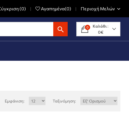
ύγκριση (0)
Αγαπημένα(0)
Περιοχή Μελών
Καλάθι :
0
0€
Εμφάνιση:
Ταξινόμηση: