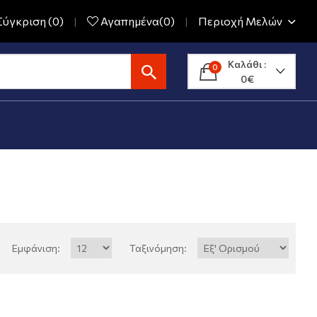
ύγκριση (0)
Αγαπημένα(0)
Περιοχή Μελών
Καλάθι :
0
0€
Εμφάνιση:
Ταξινόμηση: