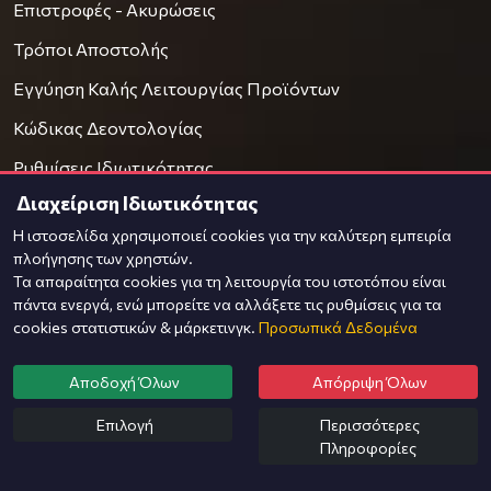
Επιστροφές - Ακυρώσεις
Τρόποι Αποστολής
Εγγύηση Καλής Λειτουργίας Προϊόντων
Κώδικας Δεοντολογίας
Ρυθμίσεις Ιδιωτικότητας
Διαχείριση Ιδιωτικότητας
Η ιστοσελίδα χρησιμοποιεί cookies για την καλύτερη εμπειρία
Ο ΛΟΓΑΡΙΑΣΜΌΣ ΜΟΥ
πλοήγησης των χρηστών.
Τα απαραίτητα cookies για τη λειτουργία του ιστοτόπου είναι
πάντα ενεργά, ενώ μπορείτε να αλλάξετε τις ρυθμίσεις για τα
Διαχείριση Λογαριασμού
cookies στατιστικών & μάρκετινγκ.
Προσωπικά Δεδομένα
Επεξεργασία Στοιχείων
Αποδοχή Όλων
Απόρριψη Όλων
Παρακολούθηση Αγορών
Επιλογή
Περισσότερες
Καλάθι Αγορών
Πληροφορίες
Αγαπημένα