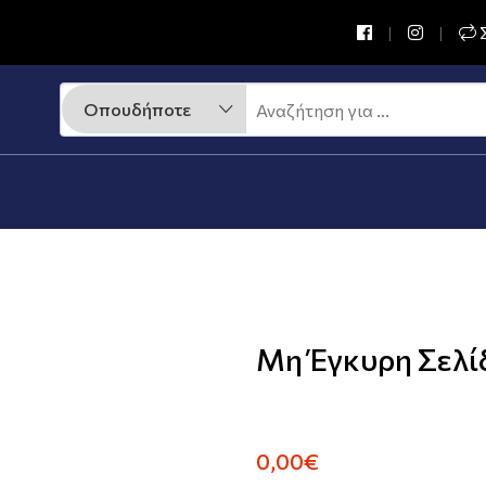
Σ
Μη Έγκυρη Σελί
0,00€