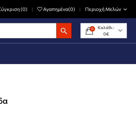
ύγκριση (0)
Αγαπημένα(0)
Περιοχή Μελών
Καλάθι :
0
0€
δα