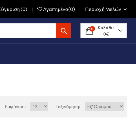
ύγκριση (0)
Αγαπημένα(0)
Περιοχή Μελών
Καλάθι :
0
0€
Εμφάνιση:
Ταξινόμηση: