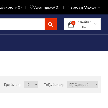
ύγκριση (0)
Αγαπημένα(0)
Περιοχή Μελών
Καλάθι :
0
0€
Εμφάνιση:
Ταξινόμηση: