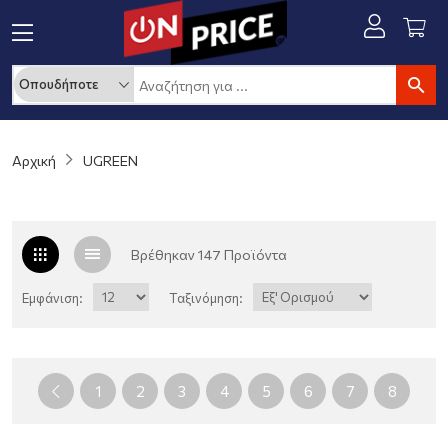
Αρχική
UGREEN
Βρέθηκαν 147 Προϊόντα
Εμφάνιση:
Ταξινόμηση:
1
2
3
4
5
6
7
8